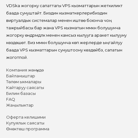
VDSka жогорку сапаттагы VPS кызматтарын жеткиликтүү
баада сунуштайт. Биздин кызматкерлерибиздин
виртуалдык системалар менен иштөө боюнча чоң
тажрыйбасы бар жана VPS кызматын мүмкүн болушунча
жогорку өндүрүмдүүлүк менен камсыз кылууга аракет кылууну
көздөшөт. Биз мүмкүн болушунча көп жерлерде ыңгайлуу
баада VPS кызматтарын сунуштоону көздөйбүз, сапатын
жоготпой.
Компания жөнүндө
Байланыштар
Төлөм ыкмалары
Кайтаруу саясаты
Билим базасы
FAQ
Жаңылыктар
Оферта келишими
Купуялык саясаты
Өнөктөш программа